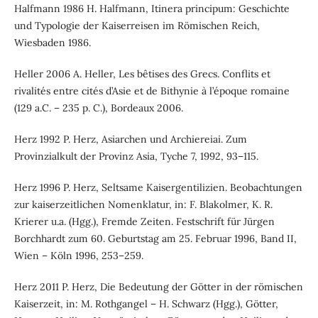
Halfmann 1986 H. Halfmann, Itinera principum: Geschichte
und Typologie der Kaiserreisen im Römischen Reich,
Wiesbaden 1986.
Heller 2006 A. Heller, Les bêtises des Grecs. Conflits et
rivalités entre cités d’Asie et de Bithynie à l’époque romaine
(129 a.C. – 235 p. C.), Bordeaux 2006.
Herz 1992 P. Herz, Asiarchen und Archiereiai. Zum
Provinzialkult der Provinz Asia, Tyche 7, 1992, 93–115.
Herz 1996 P. Herz, Seltsame Kaisergentilizien. Beobachtungen
zur kaiserzeitlichen Nomenklatur, in: F. Blakolmer, K. R.
Krierer u.a. (Hgg.), Fremde Zeiten. Festschrift für Jürgen
Borchhardt zum 60. Geburtstag am 25. Februar 1996, Band II,
Wien – Köln 1996, 253–259.
Herz 2011 P. Herz, Die Bedeutung der Götter in der römischen
Kaiserzeit, in: M. Rothgangel – H. Schwarz (Hgg.), Götter,