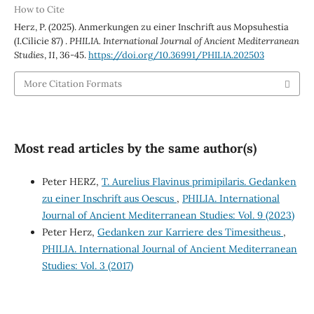
How to Cite
Herz, P. (2025). Anmerkungen zu einer Inschrift aus Mopsuhestia
(I.Cilicie 87) .
PHILIA. International Journal of Ancient Mediterranean
Studies
,
11
, 36-45.
https://doi.org/10.36991/PHILIA.202503
More Citation Formats
Most read articles by the same author(s)
Peter HERZ,
T. Aurelius Flavinus primipilaris. Gedanken
zu einer Inschrift aus Oescus
,
PHILIA. International
Journal of Ancient Mediterranean Studies: Vol. 9 (2023)
Peter Herz,
Gedanken zur Karriere des Timesitheus
,
PHILIA. International Journal of Ancient Mediterranean
Studies: Vol. 3 (2017)