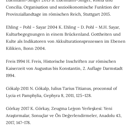
Edelmann-Singer 2015 B. Edelmann-Singer, Koina und
Concilia. Organisation und sozioökonomische Funktion der
Provinziallandtage im römischen Reich, Stuttgart 2015.
Ehling – Pohl – Sayar 2004 K. Ehling – D. Pohl – M.H. Sayar,
Kulturbegegnungen in einem Brückenland. Gottheiten und
Kulte als Indikatoren von Akkulturationsprozessen im Ebenen
Kilikien, Bonn 2004.
Freis 1994 H. Freis, Historische Inschriften zur römischen
Kaiserzeit von Augustus bis Konstantin, 2. Auflage Darmstadt
1994.
Gökalp 2011 N. Gökalp, Iulius Tarius Titianus, proconsul of
Lycia et Pamphylia, Gephyra 8, 2011, 125–128.
Görkay 2017 K. Görkay, Zeugma Lejyon Yerleşkesi: Yeni
Araştırmalar, Sonuçlar ve Ön Değerlendirmeler, Anadolu 43,
2017, 147–178.